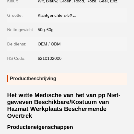
Kleur:
Wit, Blauw, Groen, Rood, Roze, Geel, Enz.
Grootte:
Klantgerichte s-5XL,
Netto gewicht:
50g-60g
De dienst:
OEM / ODM
HS Code:
6210102000
Productbeschrijving
Het witte Medische van het van pp Niet-
geweven Beschikbare/Kostuum van
Hazmat Werkplaats Beschermende
Overtrek
Producteneigenschappen