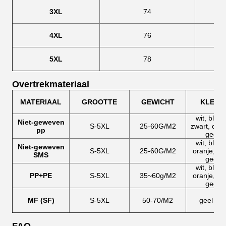
3XL
74
4XL
76
5XL
78
Overtrekmateriaal
MATERIAAL
GROOTTE
GEWICHT
KLEUR
wit, blauw
Niet-geweven
S-5XL
25-60G/M2
zwart, oran
pp
geel
wit, blauw
Niet-geweven
S-5XL
25-60G/M2
oranje, gri
SMS
geel
wit, blauw
PP+PE
S-5XL
35~60g/M2
oranje, gri
geel
MF (SF)
S-5XL
50-70/M2
geel wit,