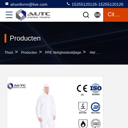
ahuniform@live.com
15255120126-15255120126
Citaat
Producten
>
>
>
Thuis
Producten
PPE Veiligheidsslijtage
Het Overtrek Schrobt Medische Uniformen, Schrobt De Werkende Zaal Hoge Luchtdoordringbaarheid