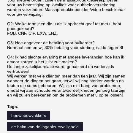
Voor nieuwe orden, zullen de massaproduktiesteekproeven
voor uw bevestiging op kwaliteit voor dubbele verzekering
worden verzonden. Massaproduktiebeelden/video beschikbaar
voor uw verwijzing.
Q2: Welke termijnen die u als ik opdracht geef tot met u hebt
goedgekeurd?
FOB, CNF, CIF, EXW, ENZ.
Q3: Hoe ongeveer de betaling voor bulkorder?
Normaal nemen wij 30%-betaling voor storting, saldo tegen BL.
Q4: Ik had slechte ervaring met andere leverancier, hoe kan ik
ervoor zorgen u het juist zult maken?
De lange zakelijke relatie wordt gebaseerd op wederzijds
vertrouwen!
Wij werken met vele cliënten meer dan tien jaar. Wij zijn samen
wanneer de dingen net gaan, terwijl wij nog sterker worden na
fouten die soms gebeuren. Wij zijn niet bang van problemen,
omdat wij aan schouderverantwoordelijkheden genoeg taai zijn
en wij zullen berekenen om de problemen met u op te lossen!
Tags:
bouwbouwvakkers
de helm van de ingenieursveiligheid