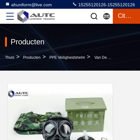
ahuniform@live.com
15255120126-15255120126
Citaat
Producten
>
>
>
Thuis
Producten
PPE Veiligheidshelm
Van De Het Masker Volledige Bescherming Van Het Noodsituatie Het Militaire Gezicht Bewijs Van Het De Duurgas Lange