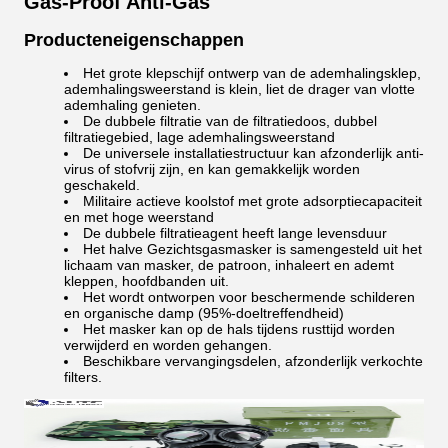
Gas-Proof Anti-Gas
Producteneigenschappen
Het grote klepschijf ontwerp van de ademhalingsklep,
ademhalingsweerstand is klein, liet de drager van vlotte
ademhaling genieten.
De dubbele filtratie van de filtratiedoos, dubbel
filtratiegebied, lage ademhalingsweerstand
De universele installatiestructuur kan afzonderlijk anti-
virus of stofvrij zijn, en kan gemakkelijk worden
geschakeld.
Militaire actieve koolstof met grote adsorptiecapaciteit
en met hoge weerstand
De dubbele filtratieagent heeft lange levensduur
Het halve Gezichtsgasmasker is samengesteld uit het
lichaam van masker, de patroon, inhaleert en ademt
kleppen, hoofdbanden uit.
Het wordt ontworpen voor beschermende schilderen
en organische damp (95%-doeltreffendheid)
Het masker kan op de hals tijdens rusttijd worden
verwijderd en worden gehangen.
Beschikbare vervangingsdelen, afzonderlijk verkochte
filters.