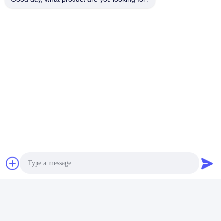
Elektrische
Diamante-serie ABS-
voedingsmiddelenfabriek
geïsoleerde
stofdicht polyester
veiligheidshelm 102018
Groothandel OEM-service
met 8-puntsstofbekleding
Krijg Beste Prijs
Krijg Beste Prijs
Schoonkamer Industrie
Anti-statische ESD
Veiligheidshoed
ANHUI UNIFORM TRADING CO.LTD