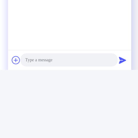
stenloos
aakt.
Photo
Video Call
Audio Call