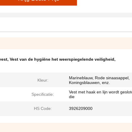
vest
,
Vest van de hygiëne het weerspiegelende veiligheid
,
Marineblauw, Rode sinaasappel,
Kleur:
Koningsblauwen, enz.
Vest met haak en lijn wordt geslo
Specificatie:
die
HS Code:
3926209000