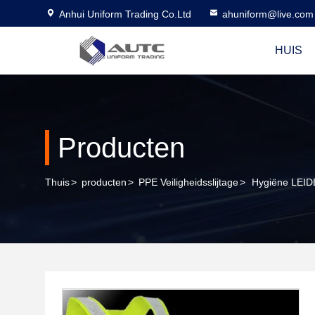
Anhui Uniform Trading Co.Ltd
ahuniform@live.com
HUIS
Producten
Thuis
>
producten
>
PPE Veiligheidsslijtage
>
Hygiëne LEIDE