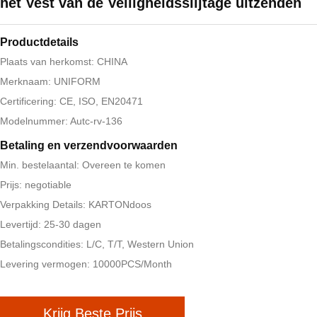
het Vest van de Veiligheidsslijtage uitzenden
Productdetails
Plaats van herkomst: CHINA
Merknaam: UNIFORM
Certificering: CE, ISO, EN20471
Modelnummer: Autc-rv-136
Betaling en verzendvoorwaarden
Min. bestelaantal: Overeen te komen
Prijs: negotiable
Verpakking Details: KARTONdoos
Levertijd: 25-30 dagen
Betalingscondities: L/C, T/T, Western Union
Levering vermogen: 10000PCS/Month
Krijg Beste Prijs