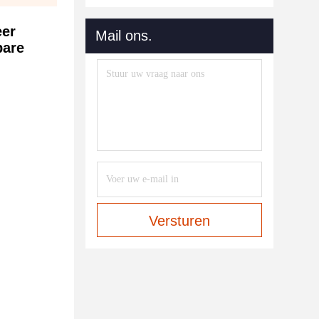
eer
Mail ons.
bare
Versturen