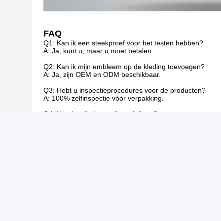
FAQ
Q1: Kan ik een steekproef voor het testen hebben?
A: Ja, kunt u, maar u moet betalen.
Q2: Kan ik mijn embleem op de kleding toevoegen?
A: Ja, zijn OEM en ODM beschikbaar.
Q3: Hebt u inspectieprocedures voor de producten?
A: 100% zelfinspectie vóór verpakking.
Q4: Hoe kan ik de na-dienst krijgen?
A: Wij verzekeren 2 jaar garantie. Tijdens deze periode,
zullen de vervangstukken worden verzonden. Maar wij mo
Tags:
Chemisch Beschermend Kostuum
het weerspieg