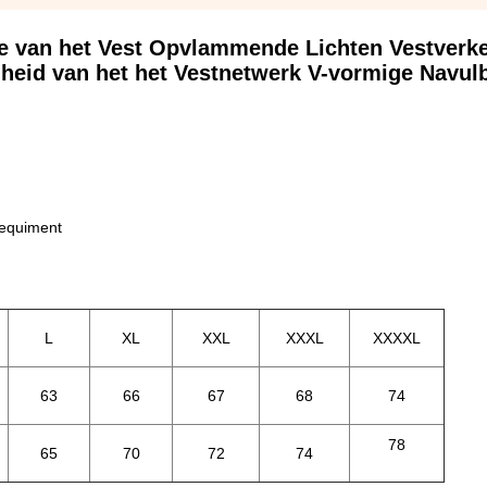
e van het Vest Opvlammende Lichten Vestverk
gheid van het het Vestnetwerk V-vormige Navul
requiment
L
XL
XXL
XXXL
XXXXL
63
66
67
68
74
78
65
70
72
74