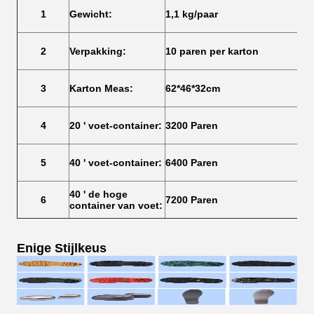
1
Gewicht:
1,1 kg/paar
2
Verpakking:
10 paren per karton
3
Karton Meas:
62*46*32cm
4
20 ' voet-container:
3200 Paren
5
40 ' voet-container:
6400 Paren
40 ' de hoge
6
7200 Paren
container van voet:
Enige Stijlkeus