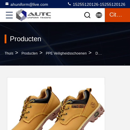
ahuniform@live.com
15255120126-15255120126
Citaat
Producten
>
>
>
Thuis
Producten
PPE Veiligheidsschoenen
De Laarzen Van Pu EVA Foot Protection Ppe Safety Glijden Bestand Uit