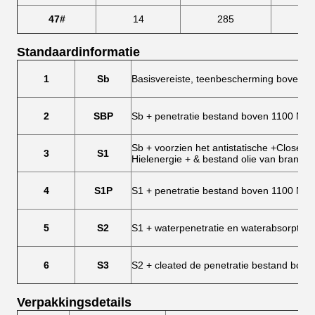
47#
14
285
31
Standaardinformatie
1
Sb
Basisvereiste, teenbescherming boven 2
2
SBP
Sb + penetratie bestand boven 1100 N
Sb + voorzien het antistatische +Closed-
3
S1
Hielenergie + & bestand olie van brandst
4
S1P
S1 + penetratie bestand boven 1100 N
5
S2
S1 + waterpenetratie en waterabsorptie
6
S3
S2 + cleated de penetratie bestand bove
Verpakkingsdetails