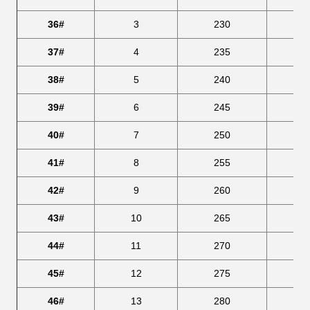
36#
3
230
23
37#
4
235
24
38#
5
240
25
39#
6
245
2
40#
7
250
26
41#
8
255
27
42#
9
260
2
43#
10
265
28
44#
11
270
29
45#
12
275
3
46#
13
280
30