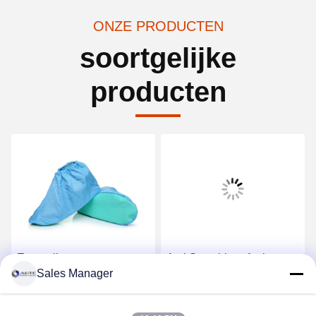
ONZE PRODUCTEN
soortgelijke
producten
Eenmalig
Anti Smashing, Anti
Sales Manager
schoenenbedekking
piercing, Anti-static,
antistatisch niet-geweven
slijtvast
banden
Veiligheidsschoenen,
Krijg Beste Prijs
Krijg Beste Prijs