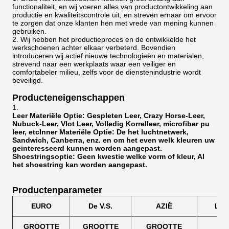
functionaliteit, en wij voeren alles van productontwikkeling aan
productie en kwaliteitscontrole uit, en streven ernaar om ervoor
te zorgen dat onze klanten hen met vrede van mening kunnen
gebruiken.
Wij hebben het productieproces en de ontwikkelde het
werkschoenen achter elkaar verbeterd. Bovendien
introduceren wij actief nieuwe technologieën en materialen,
strevend naar een werkplaats waar een veiliger en
comfortabeler milieu, zelfs voor de dienstenindustrie wordt
beveiligd.
Producteneigenschappen
Leer Materiële Optie: Gespleten Leer, Crazy Horse-Leer,
Nubuck-Leer, Vlot Leer, Volledig Korrelleer, microfiber pu
leer, etcInner Materiële Optie:
De
het
luchtnetwerk,
Sandwich, Canberra, enz.
en om het even welk kleuren uw
geinteresseerd kunnen worden aangepast.
Shoestringsoptie: Geen kwestie welke vorm of kleur, Al
het shoestring kan worden aangepast.
Productenparameter
EURO
De V.S.
AZIË
LE
GROOTTE
GROOTTE
GROOTTE
(