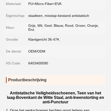
Materiaal:
PU+Micro-Fiber+EVA
Eigenschap:
staalteen, misstap-bestand antistatisch
Grijs, Wit, Geel, Blauw, Rood, Groen, Oranje,
Kleur:
Enz.
Grootte:
Klantgericht 36-47#,
De dienst:
OEM/ODM
HS Code:
6403400090
Productbeschrijving
Antistatische Veiligheidsschoenen, Teen van het
laag-Bovenkant de Witte Staal, anti-Ineenstorting en
anti-Punctuur
Onze het werkschoenen hechten groot belang aan