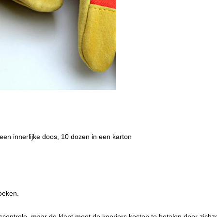
een innerlijke doos, 10 dozen in een karton
oeken.
scontrole, maar de klant moet de koeriers kosten te betalen door zichze