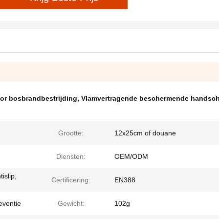
r bosbrandbestrijding
,
Vlamvertragende beschermende handsc
Grootte:
12x25cm of douane
Diensten:
OEM/ODM
islip,
Certificering:
EN388
eventie
Gewicht:
102g