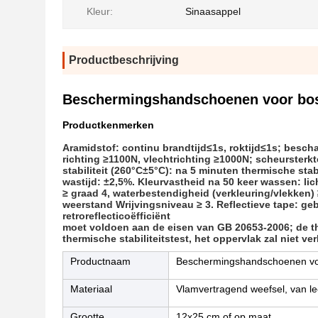
Kleur:
Sinaasappel
Productbeschrijving
Beschermingshandschoenen voor bosb
Productkenmerken
Aramidstof: continu brandtijd≤1s, roktijd≤1s; bes
richting ≥1100N, vlechtrichting ≥1000N; scheursterk
stabiliteit (260°C±5°C): na 5 minuten thermische stab
wastijd: ±2,5%. Kleurvastheid na 50 keer wassen: lic
≥ graad 4, waterbestendigheid (verkleuring/vlekken) 
weerstand Wrijvingsniveau ≥ 3. Reflectieve tape: ge
retroreflecticoëfficiënt
moet voldoen aan de eisen van GB 20653-2006; de th
thermische stabiliteitstest, het oppervlak zal niet ve
Productnaam
Beschermingshandschoenen vo
Materiaal
Vlamvertragend weefsel, van le
Grootte
12x25 cm of op maat