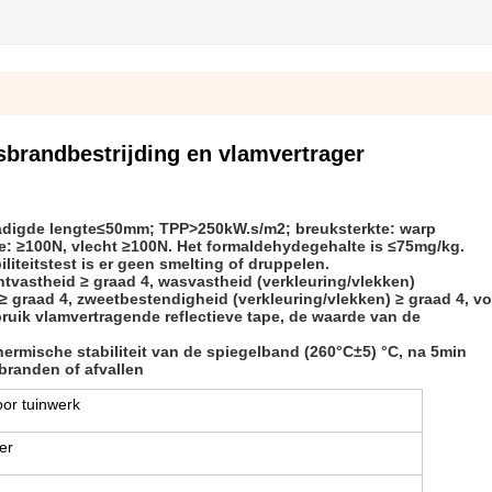
randbestrijding en vlamvertrager
chadigde lengte≤50mm; TPP>250kW.s/m2; breuksterkte: warp
te: ≥100N, vlecht ≥100N. Het formaldehydegehalte is ≤75mg/kg.
iliteitstest is er geen smelting of druppelen.
htvastheid ≥ graad 4, wasvastheid (verkleuring/vlekken)
≥ graad 4, zweetbestendigheid (verkleuring/vlekken) ≥ graad 4, v
bruik vlamvertragende reflectieve tape, de waarde van de
ermische stabiliteit van de spiegelband (260°C±5) °C, na 5min
rbranden of afvallen
or tuinwerk
er