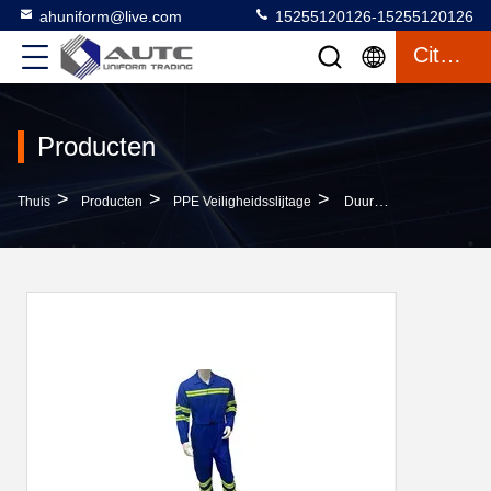
ahuniform@live.com
15255120126-15255120126
Citaat
Producten
>
>
>
Thuis
Producten
PPE Veiligheidsslijtage
Duurzame Veiligheidskleding Op Bouwterreinen