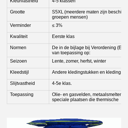
Kleurvastheid
4-5 klassen
Grootte
S5XL (meerdere maten zijn beschikba
groepen mensen)
Verminder
≤ 3%
Kwaliteit
Eerste klas
Normen
De in de bijlage bij Verordening (EG)
van toepassing op:
Seizoen
Lente, zomer, herfst, winter
Kleedstijl
Andere kledingstukken en kledingstuk
Slijtvastheid
4-5e klas.
Toepassing
Olie- en gasvelden, metaalsmelten, 
speciale plaatsen die thermische