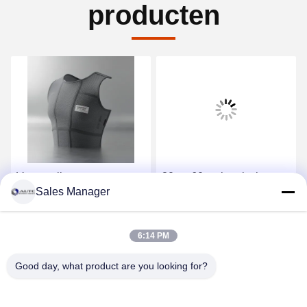
producten
Verzegelingstype
30 tot 60 g chemisch
Sales Manager
Omnisiale PPE-type
beschermend pak
pparatuur
Veiligheidsbekleding
ontworpen volgens OSHA
Draag materiaal dat een
ANSI AS ANZS-normen
Krijg Beste Prijs
Krijg Beste Prijs
6:14 PM
effectieve veiligheid en
comfort biedt in
Good day, what product are you looking for?
veeleisende
werkomgevingen