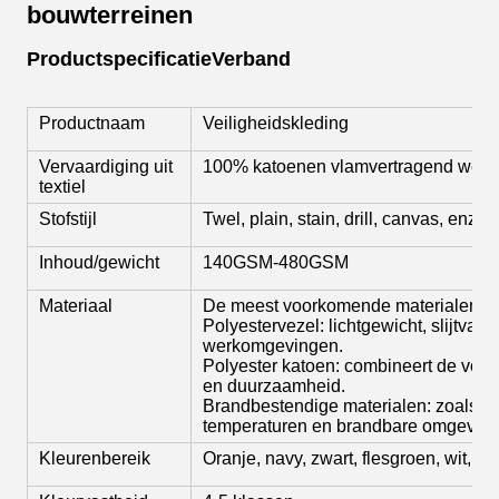
bouwterreinen
Productspecificatie
Verband
Productnaam
Veiligheidskleding
Vervaardiging uit
100% katoenen vlamvertragend weef
textiel
Stofstijl
Twel, plain, stain, drill, canvas, enz.
Inhoud/gewicht
140GSM-480GSM
Materiaal
De meest voorkomende materialen zij
Polyestervezel: lichtgewicht, slijtvast
werkomgevingen.
Polyester katoen: combineert de voor
en duurzaamheid.
Brandbestendige materialen: zoals vl
temperaturen en brandbare omgeving
Kleurenbereik
Oranje, navy, zwart, flesgroen, wit, ro