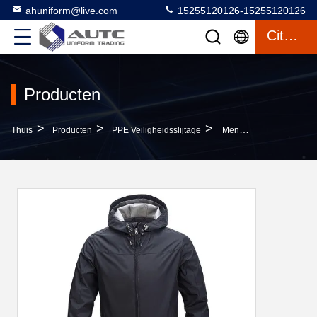
ahuniform@live.com
15255120126-15255120126
Citaat
Producten
>
>
>
Thuis
Producten
PPE Veiligheidsslijtage
Mensenjas, Winddicht En Regendicht, Buitensport, Hoedend Jas.