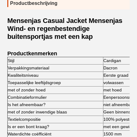
Productbeschrijving
Mensenjas Casual Jacket Mensenjas
Wind- en regenbestendige
buitensportjas met een kap
Productkenmerken
Stijl
Cardigan
Verpakkingsmateriaal
Dacron
Kwaliteitsniveau
Eerste graad
Toepasselijke leeftijdsgroep
volwassen
met of zonder hoed
met hoed
Combinatieformulier
Eenpersoonsset
Is het afneembaar?
niet afneembare
met of zonder inwendige blaas
Geen binnenste g
Textielcompositie
100% polyester
Is er een bont kraag?
met een gewicht 
Waterdichte coëfficiënt
1500 mm