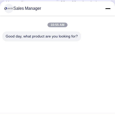
Verzegelingstype
30 tot 60 g chemisch
Sales Manager
Omnisiale PPE-type
beschermend pak
pparatuur
Veiligheidsbekleding
ontworpen volgens OSHA
Draag materiaal dat een
ANSI AS ANZS-normen
Krijg Beste Prijs
Krijg Beste Prijs
10:55 AM
effectieve veiligheid en
comfort biedt in
Good day, what product are you looking for?
veeleisende
werkomgevingen
ANHUI UNIFORM TRADING CO.LTD
ahuniform@live.com
15255120126-15255120126
Nr 3, Qiaowan-Road, Economische de Ontwikkelingsstreek
van Feixi, Hefei-Stad, Anhui Pro. (231200), China