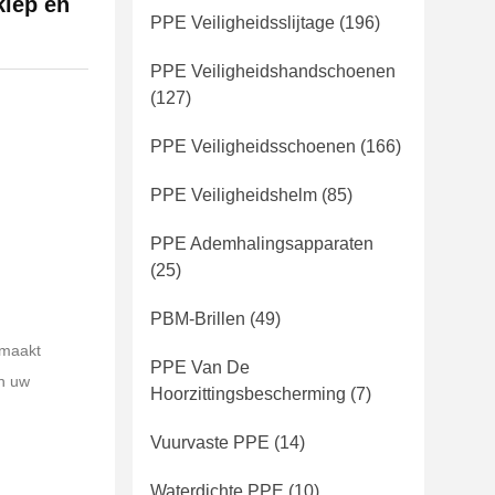
klep en
PPE Veiligheidsslijtage
(196)
PPE Veiligheidshandschoenen
(127)
PPE Veiligheidsschoenen
(166)
PPE Veiligheidshelm
(85)
PPE Ademhalingsapparaten
(25)
PBM-Brillen
(49)
emaakt
PPE Van De
an uw
Hoorzittingsbescherming
(7)
Vuurvaste PPE
(14)
Waterdichte PPE
(10)