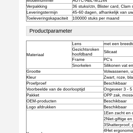
Modelnummer
AUTC-ABL-M1144
Verpakking
36 stuks/ctn, Blister card, Clam
Leveringstermijn
45-60 dagen, afhankelijk van uw
Toeleveringskapaciteit
100000 stuks per maand
Productparameter
Lens
met een breedt
Gezichtsrok
en
Silicaat
hoofdband
Materiaal
Frame
PC's
Snorkelen
Silikonen vat 
Grootte
Volwassenen, u
Kleur
Zwart, roze, bla
Proefproef
Beschikbaar
Voorbeelde van de doorlooptijd
Ongeveer 3 - 5
Pakket
OPP zak, mosse
OEM-producten
Beschikbaar
Logo afdrukken
Beschikbaar
1Een zacht en c
2Niet-giftige en
3Shatterproof, 
4Het ergonomis