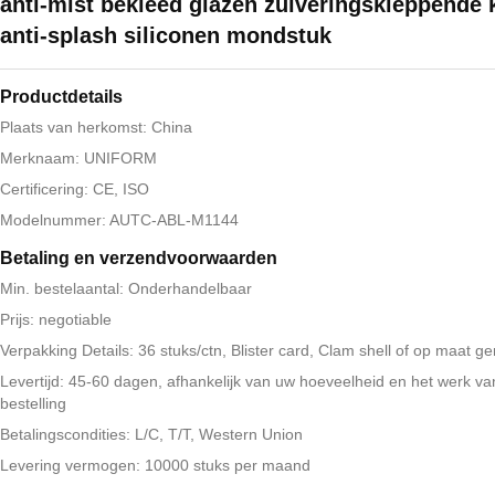
anti-mist bekleed glazen zuiveringskleppende 
anti-splash siliconen mondstuk
Productdetails
Plaats van herkomst: China
Merknaam: UNIFORM
Certificering: CE, ISO
Modelnummer: AUTC-ABL-M1144
Betaling en verzendvoorwaarden
Min. bestelaantal: Onderhandelbaar
Prijs: negotiable
Verpakking Details: 36 stuks/ctn, Blister card, Clam shell of op maat g
Levertijd: 45-60 dagen, afhankelijk van uw hoeveelheid en het werk v
bestelling
Betalingscondities: L/C, T/T, Western Union
Levering vermogen: 10000 stuks per maand