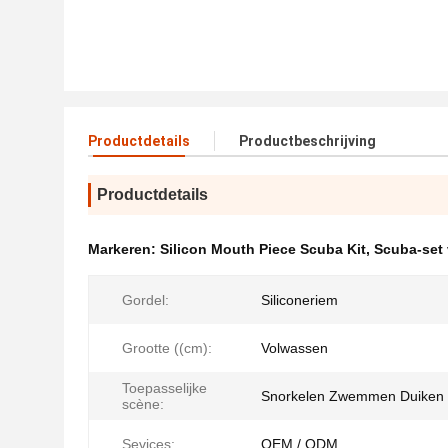
Productdetails
Productbeschrijving
Productdetails
Markeren:
Silicon Mouth Piece Scuba Kit
,
Scuba-set
Gordel:
Siliconeriem
Grootte ((cm):
Volwassen
Toepasselijke
Snorkelen Zwemmen Duiken
scène:
Sevices:
OEM / ODM