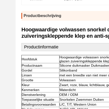
Productbeschrijving
Hoogwaardige volwassen snorkel du
zuiveringskleppende klep en anti-
Productinformatie
Hoogwaardige volwassen snorkel
Hoofdstuk
glazen zuiveringskleppende klep
Productnaam
Silicone duikmasker Duikmasker
Gordel
Silikonband
Linsen
met een breedte van niet meer
Grootte
Volwassen
Kleur
Zwart, roze, blauw, lichtblauw, g
Kenmerken
Waterdicht
Dienstverlening
OEM / ODM
Toepasselijke situatie
Snorkelen Zwemmen Duiken
Betalingsvoorwaarden
L/C, T/T, Western Union