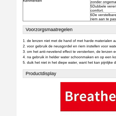
Kenmerken
zonder ongema
5Dubbele veren
comfort.
6De verstelbar
riem aan te pa
Voorzorgsmaatregelen
1. de lenzen niet met de hand of met harde materialen 
2. voor gebruik de neusgordel en riem instellen voor wat
3. om het anti-nevelend effect te versterken, de lenzen
4. na gebruik in helder water schoonmaken en op een ko
5. duik het niet in het diepe water, want het kan pijnlijk
Productdisplay