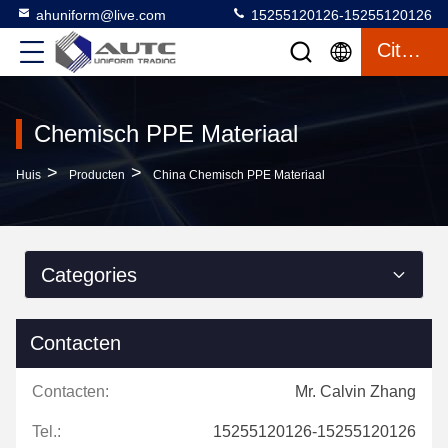
ahuniform@live.com
15255120126-15255120126
Citaat
Chemisch PPE Materiaal
>
>
Huis
Producten
China Chemisch PPE Materiaal
Categories
Contacten
Contacten:
Mr. Calvin Zhang
Tel.:
15255120126-15255120126